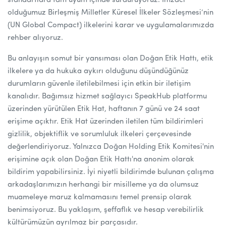
standartlara tam uyum içinde sürdürüyoruz. İmzacı
olduğumuz Birleşmiş Milletler Küresel İlkeler Sözleşmesi’nin
(UN Global Compact) ilkelerini karar ve uygulamalarımızda
rehber alıyoruz.
Bu anlayışın somut bir yansıması olan Doğan Etik Hattı, etik
ilkelere ya da hukuka aykırı olduğunu düşündüğünüz
durumların güvenle iletilebilmesi için etkin bir iletişim
kanalıdır. Bağımsız hizmet sağlayıcı SpeakHub platformu
üzerinden yürütülen Etik Hat, haftanın 7 günü ve 24 saat
erişime açıktır. Etik Hat üzerinden iletilen tüm bildirimleri
gizlilik, objektiflik ve sorumluluk ilkeleri çerçevesinde
değerlendiriyoruz. Yalnızca Doğan Holding Etik Komitesi'nin
erişimine açık olan Doğan Etik Hattı'na anonim olarak
bildirim yapabilirsiniz. İyi niyetli bildirimde bulunan çalışma
arkadaşlarımızın herhangi bir misilleme ya da olumsuz
muameleye maruz kalmamasını temel prensip olarak
benimsiyoruz. Bu yaklaşım, şeffaflık ve hesap verebilirlik
kültürümüzün ayrılmaz bir parçasıdır.